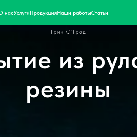
О нас
Услуги
Продукция
Наши работы
Статьи
Грин О’Град
ытие из рул
резины