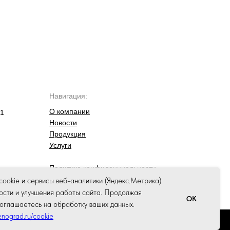
Навигация:
О компании
81
Новости
Продукция
Услуги
Политика конфиденциальности
Публичная оферта
ookie и сервисы веб-аналитики (Яндекс.Метрика)
Соглашение об использовании куки
ости и улучшения работы сайта. Продолжая
OK
 соглашаетесь на обработку ваших данных.
eenograd.ru/cookie