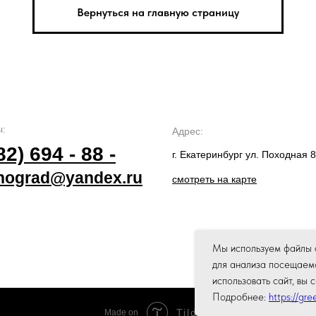
Вернуться на главную страницу
ы:
Адрес:
82) 694 - 88 -
г. Екатеринбург ул. Походная 
nograd@yandex.ru
смотреть на карте
Мы используем файлы c
для анализа посещаем
использовать сайт, вы
Подробнее:
https://gr
Tilda
Made on