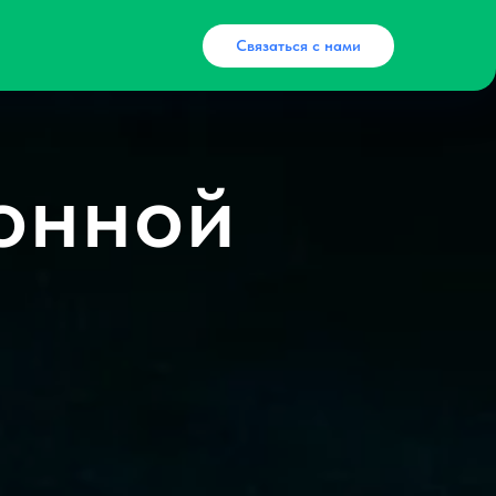
Связаться с нами
онной