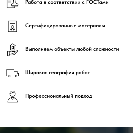
О компании
Работа в соответствии с ГОСТами
г. Екатеринбург ул.
Походная 81
Услуги
Новости
смотреть на карте
Сертифицированные материалы
Продукция
Публичная оферта
Выполняем объекты любой сложности
Политика конфиденциальности
Соглашение об использовании куки
Широкая география работ
Профессиональный подход