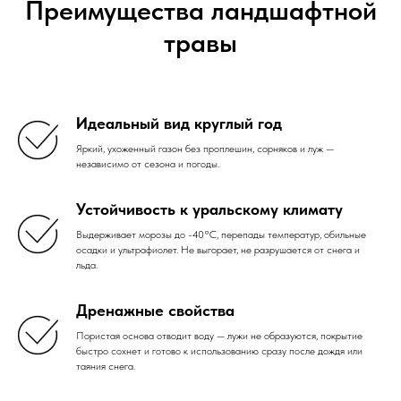
Преимущества ландшафтной
травы
Идеальный вид круглый год
Яркий, ухоженный газон без проплешин, сорняков и луж —
независимо от сезона и погоды.
Устойчивость к уральскому климату
Выдерживает морозы до -40°C, перепады температур, обильные
осадки и ультрафиолет. Не выгорает, не разрушается от снега и
льда.
Дренажные свойства
Пористая основа отводит воду — лужи не образуются, покрытие
быстро сохнет и готово к использованию сразу после дождя или
таяния снега.