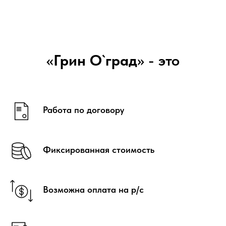
«
Грин О`град
» - это
Работа по договору
Контакты:
8 (982) 694 - 88 - 40
Фиксированная стоимость
greenograd@yandex.ru
Возможна оплата на р/с
Навигация:
Адрес: